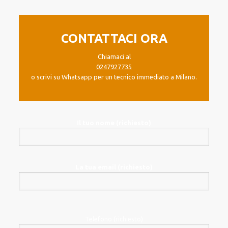
CONTATTACI ORA
Chiamaci al
0247927735
o scrivi su Whatsapp per un tecnico immediato a Milano.
Il tuo nome (richiesto)
La tua email (richiesto)
Telefono (richiesto)