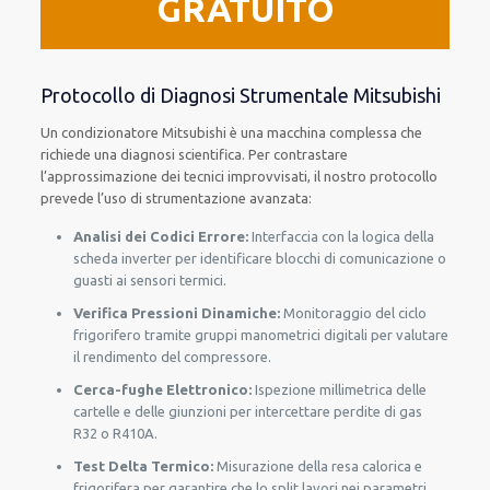
GRATUITO
Protocollo di Diagnosi Strumentale Mitsubishi
Un condizionatore Mitsubishi è una macchina complessa che
richiede una diagnosi scientifica. Per contrastare
l’approssimazione dei tecnici improvvisati, il nostro protocollo
prevede l’uso di strumentazione avanzata:
Analisi dei Codici Errore:
Interfaccia con la logica della
scheda inverter per identificare blocchi di comunicazione o
guasti ai sensori termici.
Verifica Pressioni Dinamiche:
Monitoraggio del ciclo
frigorifero tramite gruppi manometrici digitali per valutare
il rendimento del compressore.
Cerca-fughe Elettronico:
Ispezione millimetrica delle
cartelle e delle giunzioni per intercettare perdite di gas
R32 o R410A.
Test Delta Termico:
Misurazione della resa calorica e
frigorifera per garantire che lo split lavori nei parametri