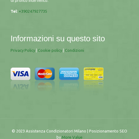
di pronto intervento.
Tel
:
+390247927735
Informazioni su questo sito
Privacy Policy
|
Cookie policy
|
Condizioni
© 2023 Assistenza Condizionatori Milano | Posizionamento SEO
by
More Value