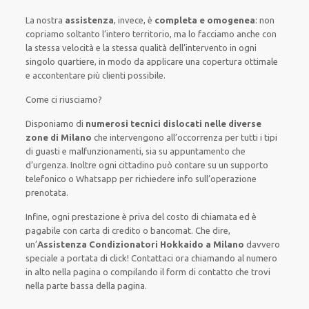
La nostra
assistenza
, invece, è
completa e omogenea
: non
copriamo soltanto l’intero territorio, ma lo facciamo anche con
la stessa velocità e la stessa qualità dell’intervento in ogni
singolo quartiere, in modo da applicare una copertura ottimale
e accontentare più clienti possibile.
Come ci riusciamo?
Disponiamo di
numerosi tecnici dislocati nelle diverse
zone di Milano
che intervengono all’occorrenza per tutti i tipi
di guasti e malfunzionamenti, sia su appuntamento che
d’urgenza.
Inoltre ogni cittadino può contare su un supporto
telefonico o Whatsapp per richiedere info sull’operazione
prenotata.
Infine, ogni prestazione è priva del costo di chiamata ed è
pagabile con carta di credito o bancomat.
Che dire,
un’
Assistenza Condizionatori Hokkaido a Milano
davvero
speciale a portata di click! Contattaci ora chiamando al numero
in alto nella pagina o compilando il form di contatto che trovi
nella parte bassa della pagina.